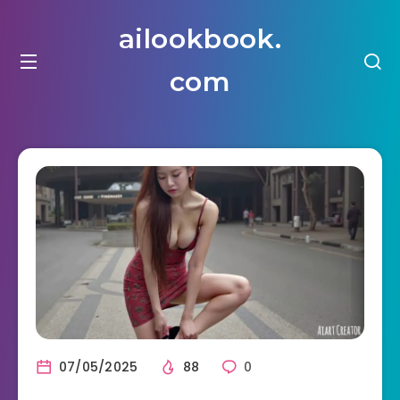
ailookbook.
com
07/05/2025
88
0