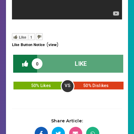
Like
1
(
)
Like Button Notice
view
LIKE
0
VS
50% Likes
50% Dislikes
Share Article: