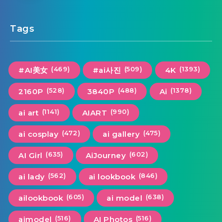
Tags
(469)
(509)
(1393)
#AI美女
#ai사진
4K
(528)
(488)
(1378)
2160P
3840P
Ai
(1141)
(990)
ai art
AIART
(472)
(475)
ai cosplay
ai gallery
(635)
(602)
AI Girl
AiJourney
(562)
(846)
ai lady
ai lookbook
(605)
(638)
ailookbook
ai model
(516)
(516)
aimodel
AI Photos