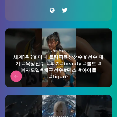
07/03/2025
세계1위?🏅미녀 올림픽육상선수🏅선수 대
기 #육상선수 #피겨#beauty #볼트 #
여자모델#배구선수#댄스 #아이돌
#figure