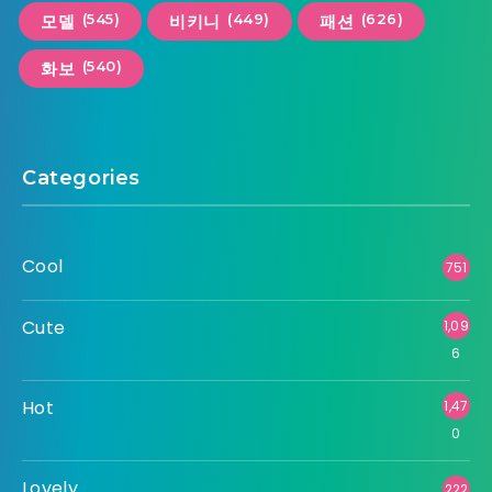
(545)
(449)
(626)
모델
비키니
패션
(540)
화보
Categories
Cool
751
Cute
1,09
6
Hot
1,47
0
Lovely
222