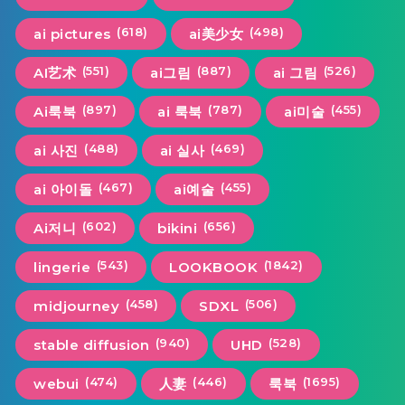
(618)
(498)
ai pictures
ai美少女
(551)
(887)
(526)
AI艺术
ai그림
ai 그림
(897)
(787)
(455)
Ai룩북
ai 룩북
ai미술
(488)
(469)
ai 사진
ai 실사
(467)
(455)
ai 아이돌
ai예술
(602)
(656)
Ai저니
bikini
(543)
(1842)
lingerie
LOOKBOOK
(458)
(506)
midjourney
SDXL
(940)
(528)
stable diffusion
UHD
(474)
(446)
(1695)
webui
人妻
룩북