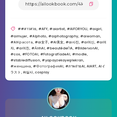
##สาวสวย
,
#AFY
,
#aiartist
,
#AIFORYOU
,
#aigirl
,
#aimujer
,
#AIphoto
,
#aiphotography
,
#aiwoman
,
#AIКрасота
,
#ai女子
,
#AI美女
,
#ai사진
,
#ai여신
,
#ai여
자
,
#ai여친
,
#ẢnhAI
,
#beautédel'IA
,
#BildervonAI
,
#cos
,
#FOTOAI
,
#FotografíadeAI
,
#modle
,
#stablediffusion
,
#yapayzekayeşilekran
,
#женщина
,
#ФотографияAI
,
#ภาพถ่ายAI
,
AIART
,
AIイ
ラスト
,
AI실사
,
cosplay