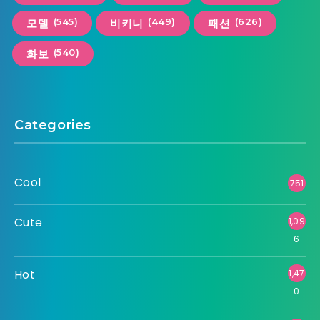
(545)
(449)
(626)
모델
비키니
패션
(540)
화보
Categories
Cool
751
Cute
1,09
6
Hot
1,47
0