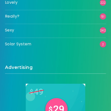
Lovely
222
Really?
51
Sexy
242
Solar System
2
Advertising