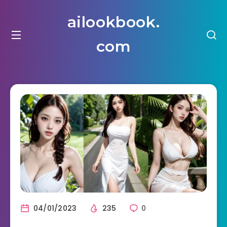
ailookbook.
com
04/01/2023
235
0