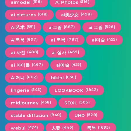
(516)
(516)
aimodel
AI Photos
(618)
(498)
ai pictures
ai美少女
(551)
(887)
(526)
AI艺术
ai그림
ai 그림
(897)
(787)
(455)
Ai룩북
ai 룩북
ai미술
(488)
(469)
ai 사진
ai 실사
(467)
(455)
ai 아이돌
ai예술
(602)
(656)
Ai저니
bikini
(543)
(1842)
lingerie
LOOKBOOK
(458)
(506)
midjourney
SDXL
(940)
(528)
stable diffusion
UHD
(474)
(446)
(1695)
webui
人妻
룩북