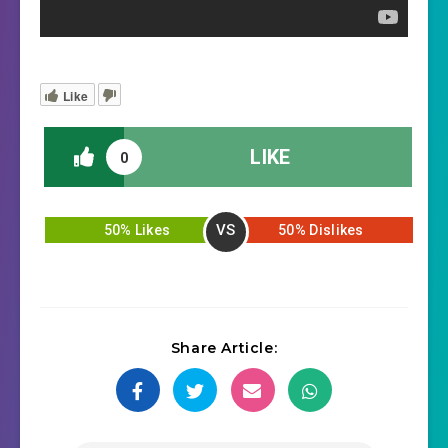
Like
LIKE
0
VS
50% Likes
50% Dislikes
Share Article: