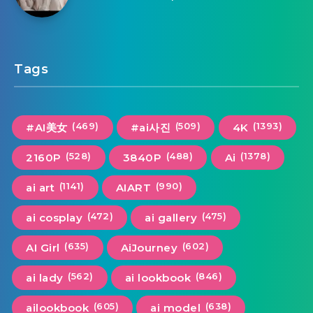
Tags
(469)
(509)
(1393)
#AI美女
#ai사진
4K
(528)
(488)
(1378)
2160P
3840P
Ai
(1141)
(990)
ai art
AIART
(472)
(475)
ai cosplay
ai gallery
(635)
(602)
AI Girl
AiJourney
(562)
(846)
ai lady
ai lookbook
(605)
(638)
ailookbook
ai model