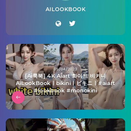
AILOOKBOOK
05/04/2023
[Ai룩북] 4K Aiart 화이트 비키니
AiLookBookㅣbikiniㅣビキニㅣ#aiart
#lookbook #monokini