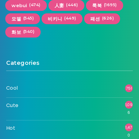
(474)
(446)
(1695)
webui
人妻
룩북
(545)
(449)
(626)
모델
비키니
패션
(540)
화보
Categories
Cool
751
Cute
1,09
6
Hot
1,47
0