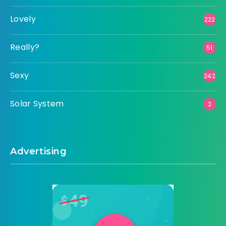
Lovely
222
Really?
51
Sexy
242
Solar System
2
Advertising