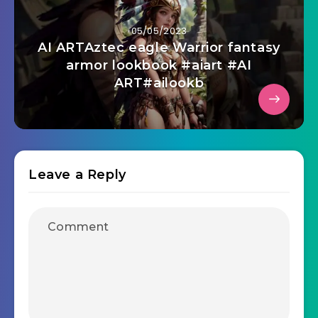
05/05/2023
AI ARTAztec eagle Warrior fantasy
armor lookbook #aiart #AI
ART#ailookb
Leave a Reply