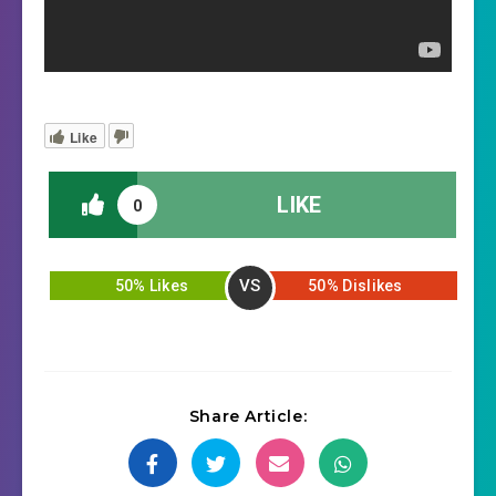
Like
LIKE
0
VS
50% Likes
50% Dislikes
Share Article: