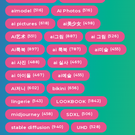
(516)
(516)
aimodel
AI Photos
(618)
(498)
ai pictures
ai美少女
(551)
(887)
(526)
AI艺术
ai그림
ai 그림
(897)
(787)
(455)
Ai룩북
ai 룩북
ai미술
(488)
(469)
ai 사진
ai 실사
(467)
(455)
ai 아이돌
ai예술
(602)
(656)
Ai저니
bikini
(543)
(1842)
lingerie
LOOKBOOK
(458)
(506)
midjourney
SDXL
(940)
(528)
stable diffusion
UHD