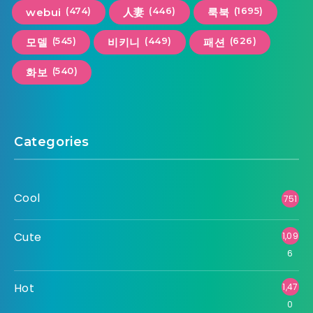
(474)
(446)
(1695)
webui
人妻
룩북
(545)
(449)
(626)
모델
비키니
패션
(540)
화보
Categories
Cool
751
Cute
1,09
6
Hot
1,47
0