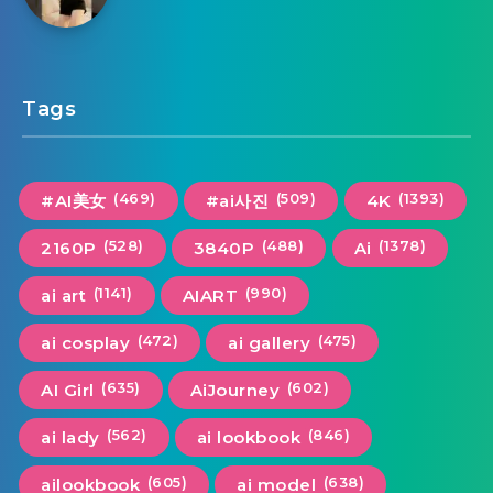
Tags
(469)
(509)
(1393)
#AI美女
#ai사진
4K
(528)
(488)
(1378)
2160P
3840P
Ai
(1141)
(990)
ai art
AIART
(472)
(475)
ai cosplay
ai gallery
(635)
(602)
AI Girl
AiJourney
(562)
(846)
ai lady
ai lookbook
(605)
(638)
ailookbook
ai model