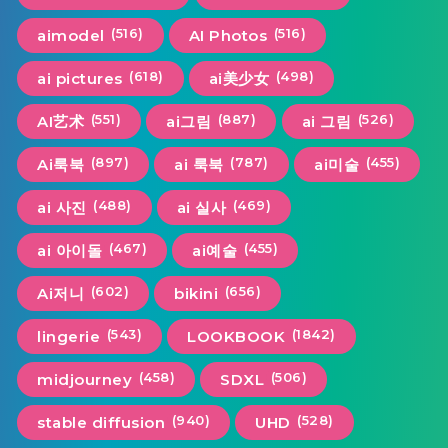
(516)
(516)
aimodel
AI Photos
(618)
(498)
ai pictures
ai美少女
(551)
(887)
(526)
AI艺术
ai그림
ai 그림
(897)
(787)
(455)
Ai룩북
ai 룩북
ai미술
(488)
(469)
ai 사진
ai 실사
(467)
(455)
ai 아이돌
ai예술
(602)
(656)
Ai저니
bikini
(543)
(1842)
lingerie
LOOKBOOK
(458)
(506)
midjourney
SDXL
(940)
(528)
stable diffusion
UHD