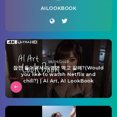
AILOOKBOOK
05/06/2023
잠깐 들어와서 라면만 먹고 갈래?(Would
you like to watch Netflix and
chill?) | AI Art, AI LookBook