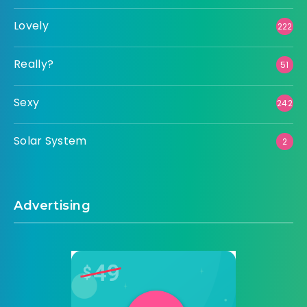
Lovely
222
Really?
51
Sexy
242
Solar System
2
Advertising