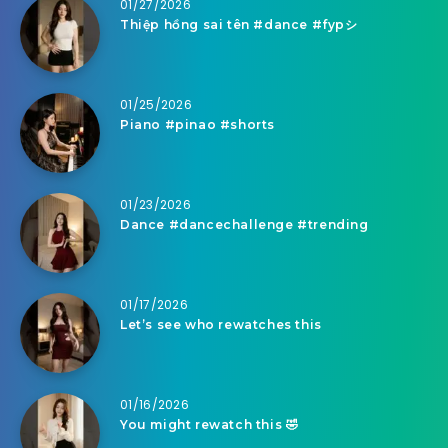
01/27/2026
Thiệp hồng sai tên #dance #fypシ
01/25/2026
Piano #pinao #shorts
01/23/2026
Dance #dancechallenge #trending
01/17/2026
Let’s see who rewatches this
01/16/2026
You might rewatch this 🤣