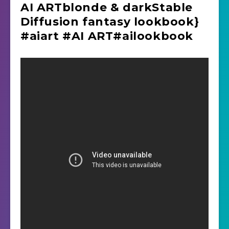
AI ARTblonde & darkStable
Diffusion fantasy lookbook}
#aiart #AI ART#ailookbook