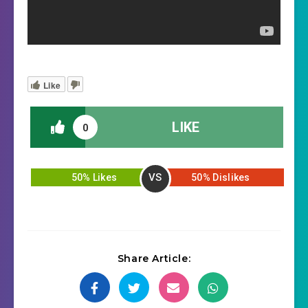
Like
LIKE
0
VS
50% Likes
50% Dislikes
Share Article: